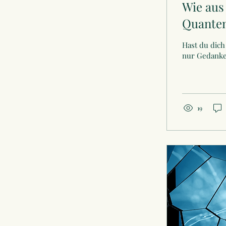
Wie aus
Quanten
Hast du dich 
nur Gedanken
19