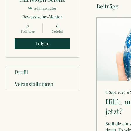
Beiträge
Administrator
Bewusstseins-Mentor
0
0
Follower
Gefolgt
Folgen
Profil
Veranstaltungen
6. Sept. 2025
∙
6
Hilfe, 
jetzt?
Stell dir ei
darin. Es wir