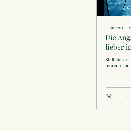
1. Apr. 2025
∙
4
M
Die Ang
lieber i
Stell dir vor
morgen jeman
18