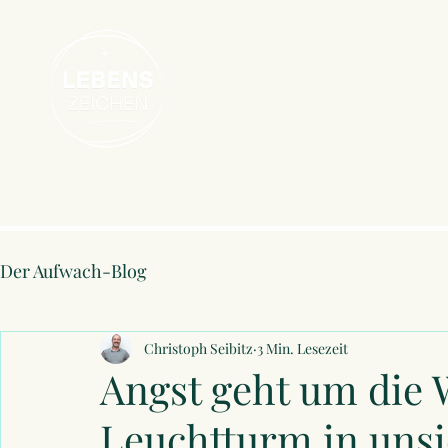
Christoph Seibitz
Home
1:1 Session
Death Café
Dea
Bewusstseins-Mentor seit 2012
Der Aufwach-Blog
Christoph Seibitz
3 Min. Lesezeit
Angst geht um die 
Leuchtturm in unsi