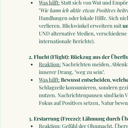
Was hilft:
 Statt sich von Wut und Empör
"
Wie kann ich aktiv etwas Positives beit
Handlungen oder lokale Hilfe. Sich ni
verlieren. Blickwinkel erweitern mit 
un
UND alternative Medien, verschiedene 
internationale Berichte).
2. Flucht (Flight): Rückzug aus der Überfl
Reaktion:
 Nachrichten meiden, Ablenku
innerer Drang, "weg zu sein".
Was hilft:
Bewusst entscheiden, welche
Schlagzeile konsumieren, sondern gezi
nutzen. Nachrichtenpausen sind kein V
Fokus auf Positives setzen, Natur bewu
3. Erstarrung (Freeze): Lähmung durch Ü
Reaktion:
 Gefühl der Ohnmacht, Überw