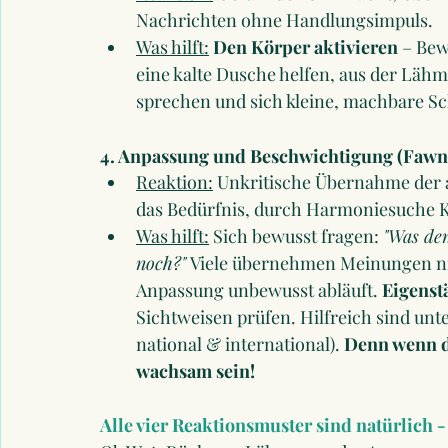
Nachrichten ohne Handlungsimpuls.
Was hilft:
Den Körper aktivieren
 – Be
eine kalte Dusche helfen, aus der Lä
sprechen und sich kleine, machbare Sch
4. Anpassung und Beschwichtigung (Fawn
Reaktion:
 Unkritische Übernahme der
das Bedürfnis, durch Harmoniesuche K
Was hilft:
 Sich bewusst fragen: 
"Was den
noch?"
 Viele übernehmen Meinungen nic
Anpassung unbewusst abläuft. 
Eigenst
Sichtweisen prüfen. Hilfreich sind unte
national & international). 
Denn wenn du
wachsam sein!
Alle vier Reaktionsmuster sind natürlich 