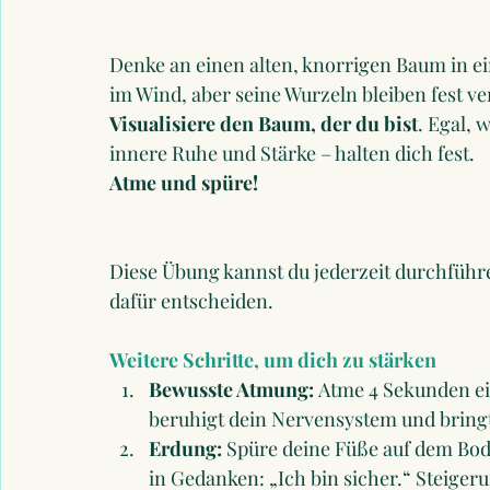
Denke an einen alten, knorrigen Baum in ei
im Wind, aber seine Wurzeln bleiben fest ve
Visualisiere den Baum, der du bist
. Egal, 
innere Ruhe und Stärke – halten dich fest.
Atme und spüre!
Diese Übung kannst du jederzeit durchführe
dafür entscheiden.
Weitere Schritte, um dich zu stärken 
Bewusste Atmung:
 Atme 4 Sekunden ei
beruhigt dein Nervensystem und bringt d
Erdung:
 Spüre deine Füße auf dem Bod
in Gedanken: „Ich bin sicher.“ Steige