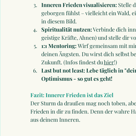
Inneren Frieden visualisieren:
 Stelle 
geborgen fühlst – vielleicht ein Wald, 
in diesem Bild.
Spiritualität nutzen:
 Verbinde dich in
geistige Kräfte, Ahnen) und stelle dir v
1:1 Mentoring: 
Wirf gemeinsam mit mir 
deinen Ängsten. Du wirst dich selbst b
Zukunft. (Infos findest du 
hier
!)
Last but not least: Lebe täglich in "d
Optimismus - so gut es geht!
Fazit: Innerer Frieden ist das Ziel
Der Sturm da draußen mag noch toben, aber 
Frieden in dir zu finden. Denn der wahre 
aus deinem Inneren.